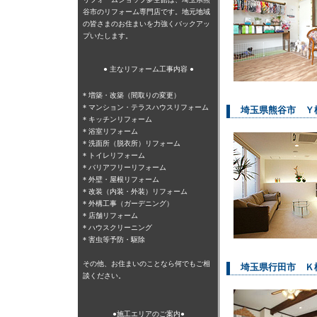
谷市のリフォーム専門店です。地元地域
の皆さまのお住まいを力強くバックアッ
プいたします。
● 主なリフォーム工事内容 ●
*
増築・改築（間取りの変更）
*
マンション・テラスハウスリフォーム
埼玉県熊谷市 Ｙ
*
キッチンリフォーム
*
浴室リフォーム
*
洗面所（脱衣所）リフォーム
*
トイレリフォーム
*
バリアフリーリフォーム
*
外壁・屋根リフォーム
*
改装（内装・外装）リフォーム
*
外構工事（ガーデニング）
*
店舗リフォーム
* ハウスクリーニング
* 害虫等予防・駆除
その他、お住まいのことなら何でもご相
埼玉県行田市 Ｋ
談ください。
●施工エリアのご案内●