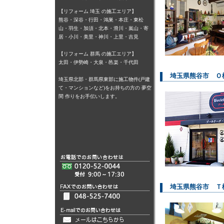
【リフォーム 埼玉 の施工エリア】
熊谷・深谷・行田・鴻巣・本庄・東松
山・羽生・加須・北本・滑川・嵐山・寄
居・小川・美里・神川・上里・吉見
【リフォーム 群馬 の施工エリア】
太田・伊勢崎・大泉・邑楽・千代田
埼玉県熊谷市 Ｏ
埼玉県北部・群馬県東部に施工物件(戸建
て・マンションなど)をお持ちの方の 夢空
間 作りをお手伝いします。
埼玉県熊谷市 Ｔ