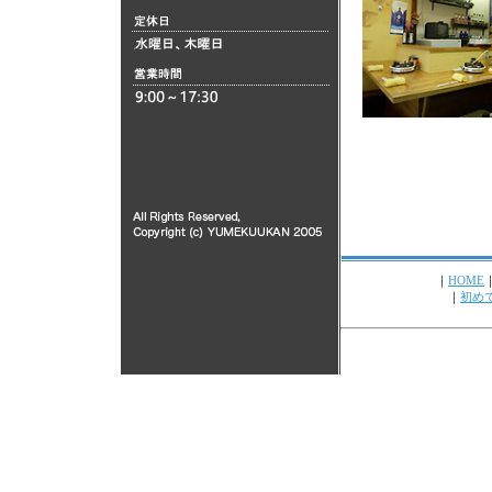
｜
HOME
｜
初め