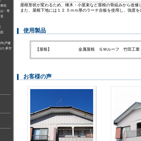
】
屋根形状が変わるため、棟木・小屋束など屋根の骨組みから改修
・東松
また、屋根下地には１２.５ｍｍ厚のラーチ合板を使用し、強度を
嵐山・寄
吉見
】
使用製品
代田
件(戸建
の 夢空
【屋根】
金属屋根 ＧＭルーフ 竹田工業
お客様の声