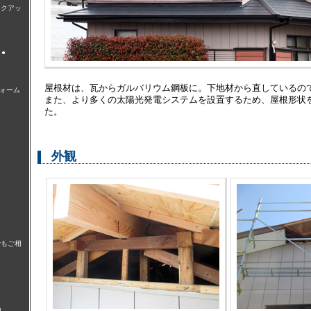
ックアッ
●
屋根材は、瓦からガルバリウム鋼板に。下地材から直しているの
ォーム
また、より多くの太陽光発電システムを設置するため、屋根形状
た。
外観
でもご相