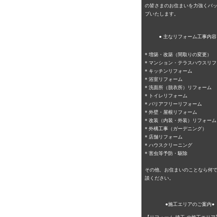
の皆さまのお住まいを力強くバ
プいたします。
● 主なリフォーム工事内容 
*
増築・改築（間取りの変更）
*
マンション・テラスハウスリフ
*
キッチンリフォーム
*
浴室リフォーム
*
洗面所（脱衣所）リフォーム
*
トイレリフォーム
*
バリアフリーリフォーム
*
外壁・屋根リフォーム
*
改装（内装・外装）リフォーム
*
外構工事（ガーデニング）
*
店舗リフォーム
* ハウスクリーニング
* 害虫等予防・駆除
その他、お住まいのことなら何
談ください。
●施工エリアのご案内●