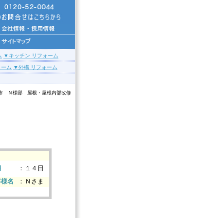
ム
▼キッチン リフォーム
ォーム
▼外構 リフォーム
市 Ｎ様邸 屋根・屋根内部改修
～
期
：
１４日
客様名
：
Ｎさま