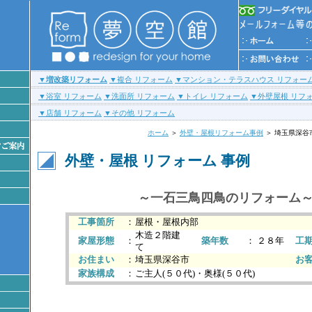
▼
増改築リフォーム
▼複合 リフォーム
▼マンション・テラスハウス リフォー
▼浴室 リフォーム
▼洗面所 リフォーム
▼トイレ リフォーム
▼外壁屋根 リフ
▼店舗 リフォーム
▼その他 リフォーム
ホーム
＞
外壁・屋根リフォーム事例
＞ 埼玉県深谷
外壁・屋根 リフォーム
事例
～一石三鳥四鳥のリフォーム
工事箇所
：
屋根・屋根内部
木造２階建
家屋形態
：
築年数
：
２８年
工
て
お住まい
：
埼玉県深谷市
お
家族構成
：
ご主人(５０代)・奥様(５０代)