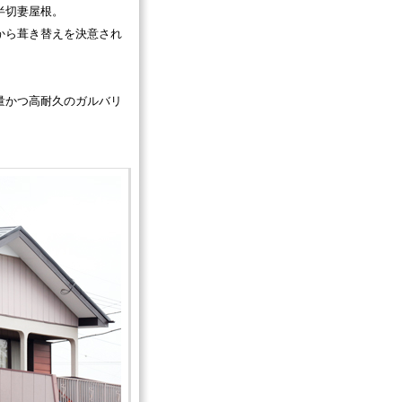
半切妻屋根。
から葺き替えを決意され
量かつ高耐久のガルバリ